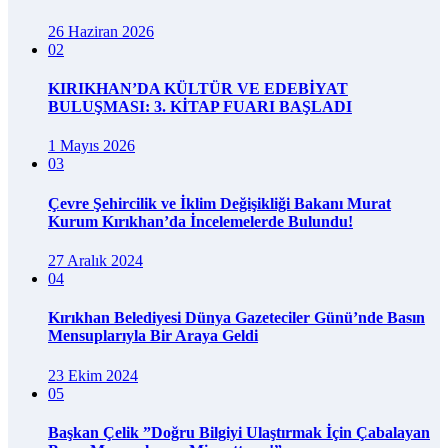
26 Haziran 2026
02
KIRIKHAN’DA KÜLTÜR VE EDEBİYAT
BULUŞMASI: 3. KİTAP FUARI BAŞLADI
1 Mayıs 2026
03
Çevre Şehircilik ve İklim Değişikliği Bakanı Murat
Kurum Kırıkhan’da İncelemelerde Bulundu!
27 Aralık 2024
04
Kırıkhan Belediyesi Dünya Gazeteciler Günü’nde Basın
Mensuplarıyla Bir Araya Geldi
23 Ekim 2024
05
Başkan Çelik ”Doğru Bilgiyi Ulaştırmak İçin Çabalayan