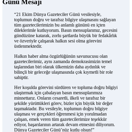
Günü Mesajı
“21 Ekim Dünya Gazeteciler Günü vesilesiyle,
toplumun doğru ve tarafsız bilgiye ulaşmasını sağlayan
tüm gazetecilerimizin bu anlamlı gününü en içten
dileklerimle kutluyorum. Basın mensuplarımız, gecesini
gündüzüne katarak, zorlu şartlarda büyük bir fedakârlık
ve özveriyle çalışarak halkın sesi olma görevini
üstlenmektedir.
Halkın haber alma özgürlüğünün savunucusu olan
gazetecilerimiz, aynı zamanda demokrasimizin temel
taşlarından biri olarak ülkemizin daha aydınlık ve
bilinçli bir geleceğe ulaşmasında çok kıymetli bir role
sahiptir.
Her koşulda görevini sürdüren ve topluma doğru bilgiyi
ulaştırmak için çabalayan basın mensuplarımıza
minnettarız. Onların cesaretli, ilkeli ve tarafsız bir
şekilde yürüttükleri görev, bizler için büyük bir değer
taşımaktadır. Bu vesileyle, toplumun doğru bilgiye
ulaşması ve gerçekleri öğrenmesi için yorulmadan
çalışan, emek veren tüm gazetecilerimize teşekkür
ediyor, başarılarının artarak devam etmesini diliyorum.
Dünya Gazeteciler Günü’nüz kutlu olsun!”