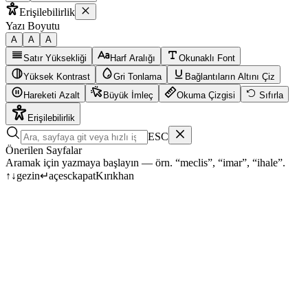
Erişilebilirlik
Yazı Boyutu
A
A
A
Satır Yüksekliği
Harf Aralığı
Okunaklı Font
Yüksek Kontrast
Gri Tonlama
Bağlantıların Altını Çiz
Hareketi Azalt
Büyük İmleç
Okuma Çizgisi
Sıfırla
Erişilebilirlik
ESC
Önerilen Sayfalar
Aramak için yazmaya başlayın — örn. “meclis”, “imar”, “ihale”.
↑
↓
gezin
↵
aç
esc
kapat
Kırıkhan