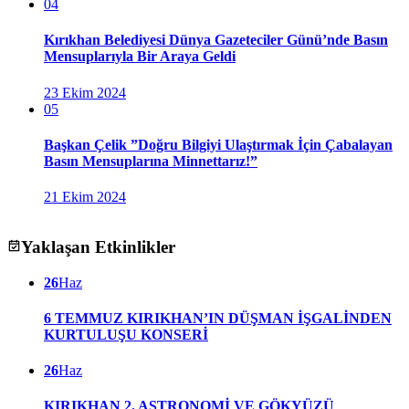
04
Kırıkhan Belediyesi Dünya Gazeteciler Günü’nde Basın
Mensuplarıyla Bir Araya Geldi
23 Ekim 2024
05
Başkan Çelik ”Doğru Bilgiyi Ulaştırmak İçin Çabalayan
Basın Mensuplarına Minnettarız!”
21 Ekim 2024
Yaklaşan Etkinlikler
26
Haz
6 TEMMUZ KIRIKHAN’IN DÜŞMAN İŞGALİNDEN
KURTULUŞU KONSERİ
26
Haz
KIRIKHAN 2. ASTRONOMİ VE GÖKYÜZÜ