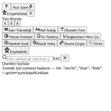
Hızlı İşlem
Erişilebilirlik
Yazı Boyutu
A
A
A
Satır Yüksekliği
Harf Aralığı
Okunaklı Font
Yüksek Kontrast
Gri Tonlama
Bağlantıların Altını Çiz
Hareketi Azalt
Büyük İmleç
Okuma Çizgisi
Sıfırla
Erişilebilirlik
ESC
Önerilen Sayfalar
Aramak için yazmaya başlayın — örn. “meclis”, “imar”, “ihale”.
↑
↓
gezin
↵
aç
esc
kapat
Kırıkhan