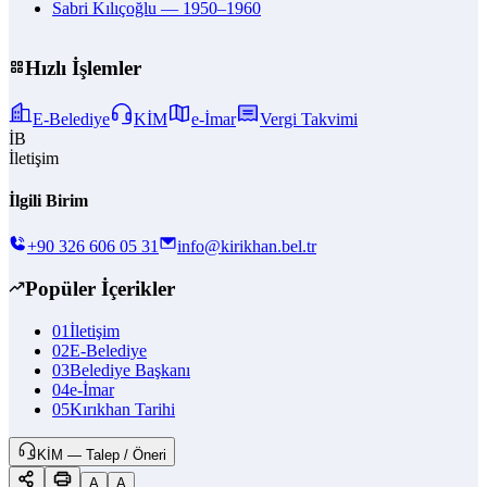
Sabri Kılıçoğlu — 1950–1960
Hızlı İşlemler
E-Belediye
KİM
e-İmar
Vergi Takvimi
İB
İletişim
İlgili Birim
+90 326 606 05 31
info@kirikhan.bel.tr
Popüler İçerikler
01
İletişim
02
E-Belediye
03
Belediye Başkanı
04
e-İmar
05
Kırıkhan Tarihi
KİM — Talep / Öneri
A
A