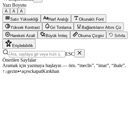
Yazı Boyutu
A
A
A
Satır Yüksekliği
Harf Aralığı
Okunaklı Font
Yüksek Kontrast
Gri Tonlama
Bağlantıların Altını Çiz
Hareketi Azalt
Büyük İmleç
Okuma Çizgisi
Sıfırla
Erişilebilirlik
ESC
Önerilen Sayfalar
Aramak için yazmaya başlayın — örn. “meclis”, “imar”, “ihale”.
↑
↓
gezin
↵
aç
esc
kapat
Kırıkhan