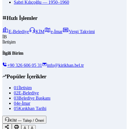
Sabri Kılıçoğlu — 1950–1960
Hızlı İşlemler
E-Belediye
KİM
e-İmar
Vergi Takvimi
İB
İletişim
İlgili Birim
+90 326 606 05 31
info@kirikhan.bel.tr
Popüler İçerikler
01
İletişim
02
E-Belediye
03
Belediye Başkanı
04
e-İmar
05
Kırıkhan Tarihi
KİM — Talep / Öneri
A
A