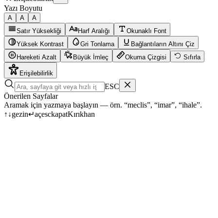
Yazı Boyutu
A
A
A
Satır Yüksekliği
Harf Aralığı
Okunaklı Font
Yüksek Kontrast
Gri Tonlama
Bağlantıların Altını Çiz
Hareketi Azalt
Büyük İmleç
Okuma Çizgisi
Sıfırla
Erişilebilirlik
ESC
Önerilen Sayfalar
Aramak için yazmaya başlayın — örn. “meclis”, “imar”, “ihale”.
↑
↓
gezin
↵
aç
esc
kapat
Kırıkhan