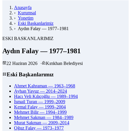
Anasayfa
›
Kurumsal
›
Yonetim
›
Eski Baskanlarimiz
›
Aydın Falay — 1977–1981
ESKI BASKANLARIMIZ
Aydın Falay — 1977–1981
22 Haziran 2026
·
Kırıkhan Belediyesi
Eski Başkanlarımız
Ahmet Kahraman — 1963–1968
Ayhan Yavuz — 2014–2024
Hacı Veli Kılıçoğlu — 1989–1994
İsmail Turan — 1999–2009
Kemal Falay — 1999–2004
Mehmet Bilir — 1994–1999
Mehmet Sakman — 1984–1989
Murat Sakman — 2009–2014
Oğuz Falay — 1973–1977