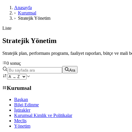
Anasayfa
›
Kurumsal
›
Stratejik Yönetim
Liste
Stratejik Yönetim
Stratejik plan, performans programı, faaliyet raporları, bütçe ve mali b
0 sonuç
Ara
Kurumsal
Başkan
Bilgi Edinme
İştirakler
Kurumsal Kimlik ve Politikalar
Meclis
Yönetim