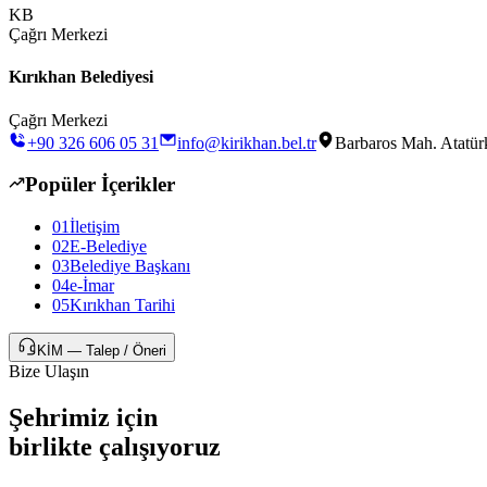
KB
Çağrı Merkezi
Kırıkhan Belediyesi
Çağrı Merkezi
+90 326 606 05 31
info@kirikhan.bel.tr
Barbaros Mah. Atatür
Popüler İçerikler
01
İletişim
02
E-Belediye
03
Belediye Başkanı
04
e-İmar
05
Kırıkhan Tarihi
KİM — Talep / Öneri
Bize Ulaşın
Şehrimiz için
birlikte
çalışıyoruz